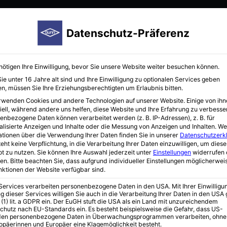
Startseite
Hersteller
Immunoreagenzien
Neuigkei
Datenschutz-Präferenz
nötigen Ihre Einwilligung, bevor Sie unsere Website weiter besuchen können.
e unter 16 Jahre alt sind und Ihre Einwilligung zu optionalen Services geben
n, müssen Sie Ihre Erziehungsberechtigten um Erlaubnis bitten.
rwenden Cookies und andere Technologien auf unserer Website. Einige von ihn
iell, während andere uns helfen, diese Website und Ihre Erfahrung zu verbesse
enbezogene Daten können verarbeitet werden (z. B. IP-Adressen), z. B. für
alisierte Anzeigen und Inhalte oder die Messung von Anzeigen und Inhalten.
We
ationen über die Verwendung Ihrer Daten finden Sie in unserer
Datenschutzerk
skolben und Messzylinder
eht keine Verpflichtung, in die Verarbeitung Ihrer Daten einzuwilligen, um diese
t zu nutzen.
Sie können Ihre Auswahl jederzeit unter
Einstellungen
widerrufen 
en.
Bitte beachten Sie, dass aufgrund individueller Einstellungen möglicherwei
unktionen der Website verfügbar sind.
 Services verarbeiten personenbezogene Daten in den USA. Mit Ihrer Einwilligu
g dieser Services willigen Sie auch in die Verarbeitung Ihrer Daten in den US
 (1) lit. a GDPR ein. Der EuGH stuft die USA als ein Land mit unzureichendem
chutz nach EU-Standards ein. Es besteht beispielsweise die Gefahr, dass US-
en personenbezogene Daten in Überwachungsprogrammen verarbeiten, ohne
ropäerinnen und Europäer eine Klagemöglichkeit besteht.