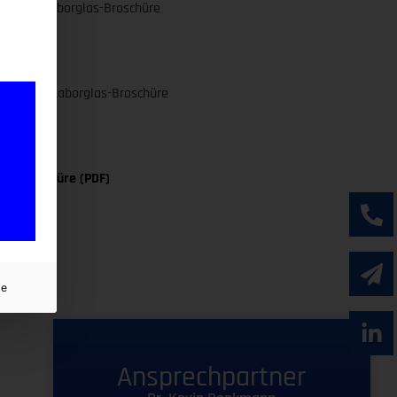
 in der Laborglas-Broschüre
en in der Laborglas-Broschüre
as-Broschüre (PDF)
ie
Ansprechpartner