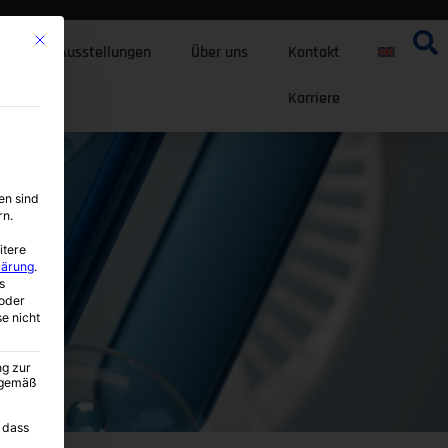
Mit diesem Button wird der Dialog geschlossen. Seine Funktionalität ist i
ten
Ausstellungen
Über uns
Kontakt
Karriere
en sind
rn.
itere
lärung
.
s
oder
se nicht
ng zur
A gemäß
 dass