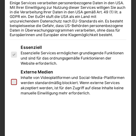
Einige Services verarbeiten personenbezogene Daten in den USA.
Mit Ihrer Einwilligung zur Nutzung dieser Services willigen Sie auch
in die Verarbeitung Ihrer Daten in den USA gemäß Art. 49 (1) lit. a
GDPR ein. Der EuGH stuft die USA als ein Land mit
unzureichendem Datenschutz nach EU-Standards ein. Es besteht
beispielsweise die Gefahr, dass US-Behörden personenbezogene
Daten in Überwachungsprogrammen verarbeiten, ohne dass für
Europäerinnen und Europäer eine Klagemöglichkeit besteht.
Es folgt eine Liste der Service-Gruppen, für die eine E
Essenziell
Essenzielle Services ermöglichen grundlegende Funktionen
und sind für das ordnungsgemäße Funktionieren der
Website erforderlich.
Externe Medien
Inhalte von Videoplattformen und Social-Media-Plattformen
werden standardmäßig blockiert. Wenn externe Services
akzeptiert werden, ist für den Zugriff auf diese Inhalte keine
manuelle Einwilligung mehr erforderlich.
Combinatorial Microlute®
®
Bei „Combinatorial Microlute
“ können
kundenspezifische Sorbent-Packungen