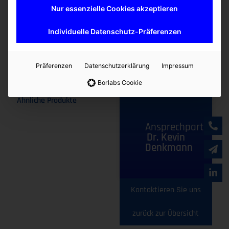
®
Übersicht Microlute
Produkte von Porvair
(PDF)
Nur essenzielle Cookies akzeptieren
Mehr erfahren
Individuelle Datenschutz-Präferenzen
Präferenzen
Datenschutzerklärung
Impressum
Borlabs Cookie
Ähnliche Produkte
Ansprechpartner
Dr. Kevin
Denkmann
Kontaktieren Sie uns
zurück zur Übersicht