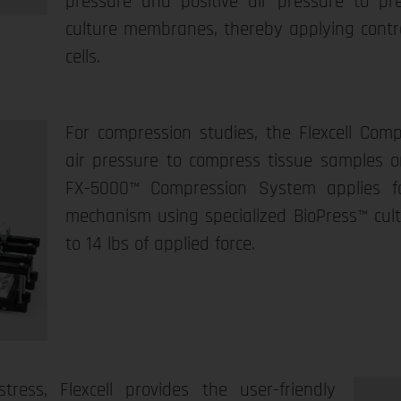
pressure and positive air pressure to pre
culture membranes, thereby applying control
cells.
For compression studies, the Flexcell Com
air pressure to compress tissue samples or 
FX-5000™ Compression System applies fo
mechanism using specialized BioPress™ cult
to 14 lbs of applied force.
tress, Flexcell provides the user-friendly