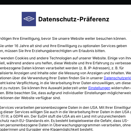
Startseite
Hersteller
Immunoreagenzien
Neuigkei
Datenschutz-Präferenz
nötigen Ihre Einwilligung, bevor Sie unsere Website weiter besuchen können.
e unter 16 Jahre alt sind und Ihre Einwilligung zu optionalen Services geben
n, müssen Sie Ihre Erziehungsberechtigten um Erlaubnis bitten.
rwenden Cookies und andere Technologien auf unserer Website. Einige von ihn
iell, während andere uns helfen, diese Website und Ihre Erfahrung zu verbesse
enbezogene Daten können verarbeitet werden (z. B. IP-Adressen), z. B. für
alisierte Anzeigen und Inhalte oder die Messung von Anzeigen und Inhalten.
We
ationen über die Verwendung Ihrer Daten finden Sie in unserer
Datenschutzerk
eht keine Verpflichtung, in die Verarbeitung Ihrer Daten einzuwilligen, um diese
t zu nutzen.
Sie können Ihre Auswahl jederzeit unter
Einstellungen
widerrufen 
en.
Bitte beachten Sie, dass aufgrund individueller Einstellungen möglicherwei
unktionen der Website verfügbar sind.
 Services verarbeiten personenbezogene Daten in den USA. Mit Ihrer Einwilligu
g dieser Services willigen Sie auch in die Verarbeitung Ihrer Daten in den US
 (1) lit. a GDPR ein. Der EuGH stuft die USA als ein Land mit unzureichendem
chutz nach EU-Standards ein. Es besteht beispielsweise die Gefahr, dass US-
en personenbezogene Daten in Überwachungsprogrammen verarbeiten, ohne
ropäerinnen und Europäer eine Klagemöglichkeit besteht.