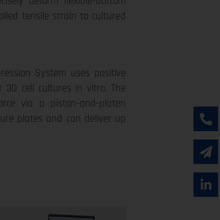
cisely deform flexible-bottom
led tensile strain to cultured
pression System uses positive
3D cell cultures in vitro. The
rce via a piston-and-platen
ure plates and can deliver up