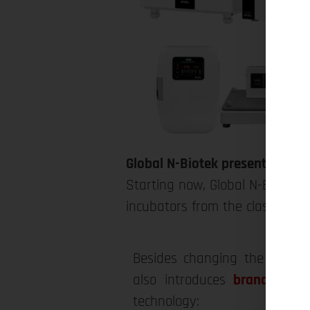
Global N-Biotek presents their
Starting now, Global N-Biotek 
incubators from the classic gr
Besides changing the design o
also introduces
brand NEW 
technology: