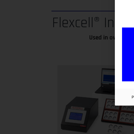
Flexcell® Inno
Used in over 1400
P