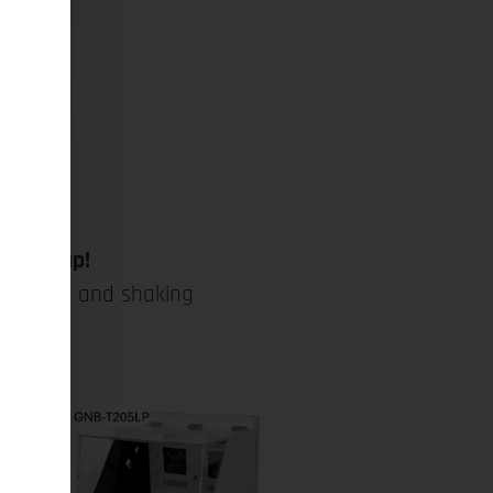
ct lineup!
, shakers and shaking
otek
ing-