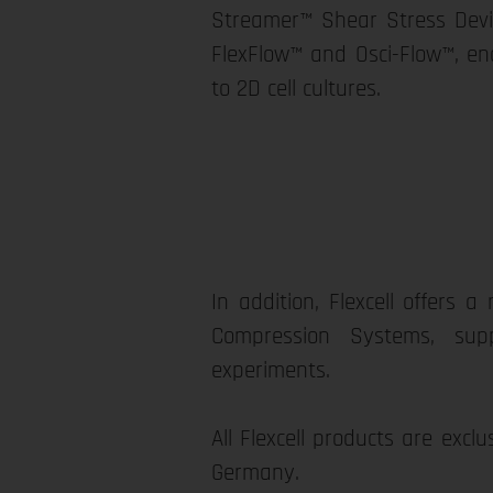
Streamer™ Shear Stress Devic
FlexFlow™ and Osci-Flow™, ena
to 2D cell cultures.
In addition, Flexcell offers
Compression Systems, supp
experiments.
All Flexcell products are excl
Germany.