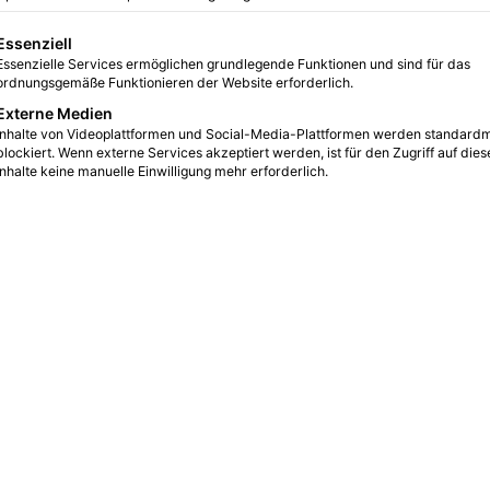
lgt eine Liste der Service-Gruppen, für die eine Einwilligu
Essenziell
ator, Shaker, & Shakin
Essenzielle Services ermöglichen grundlegende Funktionen und sind für das
ordnungsgemäße Funktionieren der Website erforderlich.
PDATED DESIGN
from Gl
Externe Medien
Inhalte von Videoplattformen und Social-Media-Plattformen werden standard
blockiert. Wenn externe Services akzeptiert werden, ist für den Zugriff auf dies
Inhalte keine manuelle Einwilligung mehr erforderlich.