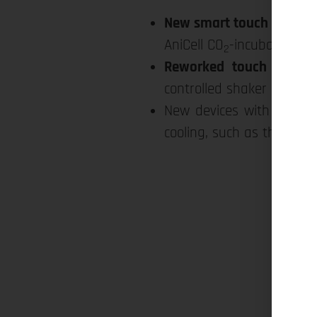
New smart touch control
AniCell CO
-incubator wit
2
Reworked touch panel
i
controlled shaker NB-T10
New devices with
eco-fr
cooling, such as the GNB