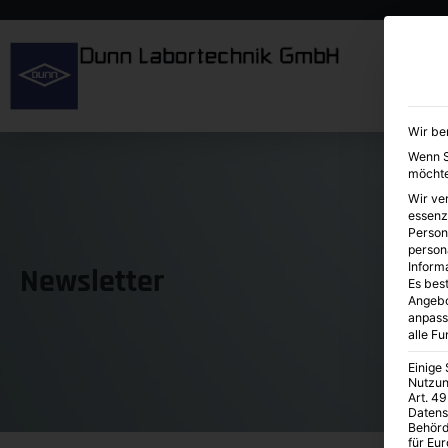
Wir be
Wenn Si
möchte
Wir ve
essenz
Person
person
Inform
Newsletter
Es best
Angebo
anpass
alle F
Einige
Nutzun
Art. 49
Datens
Behörd
für Eu