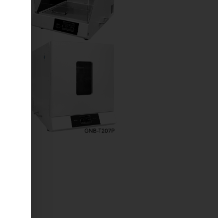
, an
mote
sed