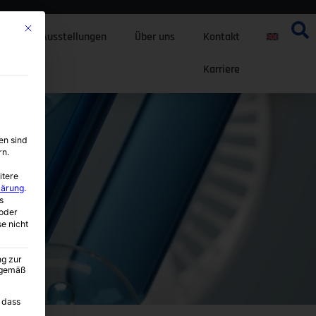
Mit diesem Button wird der Dialog geschlossen. Seine Funktionalität ist i
ten
Ausstellungen
Über uns
Kontakt
Karriere
en sind
rn.
itere
lärung
.
s
oder
se nicht
ng zur
A gemäß
 dass