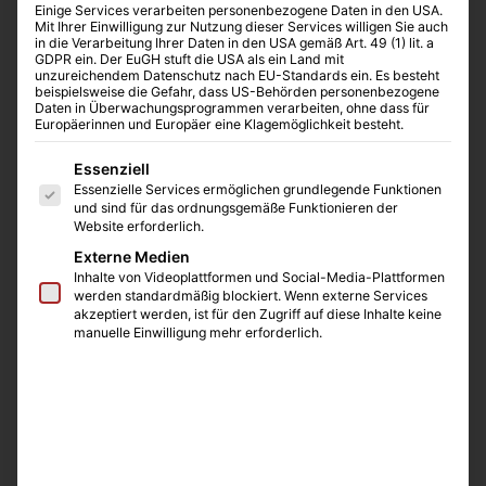
Einige Services verarbeiten personenbezogene Daten in den USA.
Mit Ihrer Einwilligung zur Nutzung dieser Services willigen Sie auch
in die Verarbeitung Ihrer Daten in den USA gemäß Art. 49 (1) lit. a
GDPR ein. Der EuGH stuft die USA als ein Land mit
unzureichendem Datenschutz nach EU-Standards ein. Es besteht
beispielsweise die Gefahr, dass US-Behörden personenbezogene
Daten in Überwachungsprogrammen verarbeiten, ohne dass für
Europäerinnen und Europäer eine Klagemöglichkeit besteht.
Es folgt eine Liste der Service-Gruppen, für die eine E
Essenziell
Essenzielle Services ermöglichen grundlegende Funktionen
und sind für das ordnungsgemäße Funktionieren der
Website erforderlich.
Externe Medien
Inhalte von Videoplattformen und Social-Media-Plattformen
werden standardmäßig blockiert. Wenn externe Services
akzeptiert werden, ist für den Zugriff auf diese Inhalte keine
NEU! Bactron 400HP – Hochleistungs-
manuelle Einwilligung mehr erforderlich.
Anaerobenwerkbank:
Inkubatorkapazität: 400 Platten /
Schleusenkapazität: 216 Platten
Programmierbare, automatische Schleusenzyklen
(bis zu 9 Zyklen)
HEPA-Filtration
von Arbeitsbereich- und