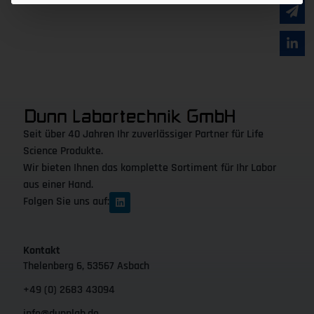
Seit über 40 Jahren Ihr zuverlässiger Partner für Life
Science Produkte.
Wir bieten Ihnen das komplette Sortiment für Ihr Labor
aus einer Hand.
Folgen Sie uns auf:
Kontakt
Thelenberg 6, 53567 Asbach
+49 (0) 2683 43094
info@dunnlab.de