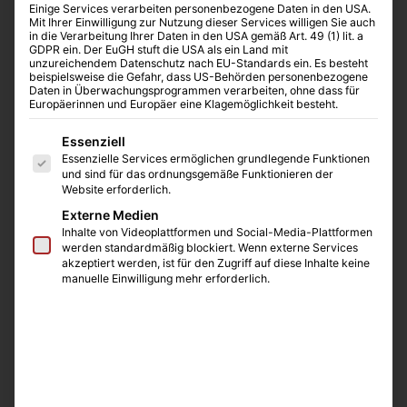
Einige Services verarbeiten personenbezogene Daten in den USA.
Mit Ihrer Einwilligung zur Nutzung dieser Services willigen Sie auch
in die Verarbeitung Ihrer Daten in den USA gemäß Art. 49 (1) lit. a
GDPR ein. Der EuGH stuft die USA als ein Land mit
unzureichendem Datenschutz nach EU-Standards ein. Es besteht
beispielsweise die Gefahr, dass US-Behörden personenbezogene
Daten in Überwachungsprogrammen verarbeiten, ohne dass für
Europäerinnen und Europäer eine Klagemöglichkeit besteht.
Es folgt eine Liste der Service-Gruppen, für die eine E
Essenziell
Essenzielle Services ermöglichen grundlegende Funktionen
und sind für das ordnungsgemäße Funktionieren der
Website erforderlich.
Externe Medien
Inhalte von Videoplattformen und Social-Media-Plattformen
Mikrozentrifugenröhrchen
werden standardmäßig blockiert. Wenn externe Services
400 µl, 1 ml oder 1,5 ml
akzeptiert werden, ist für den Zugriff auf diese Inhalte keine
Aus Polystyrol
manuelle Einwilligung mehr erforderlich.
Bis -70 °C lagerbar, bes. geeignet für biologisches
Material
Alle Röhrchen mit/ohne Deckel erhältlich
Deckel aus Polyethylen separat erhältlich
Klar, rot, gelb, blau, grün oder orange