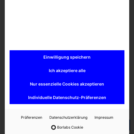
weitere Informationen zur HLA-Produktpalette
(PDF)
Mehr erfahren
Ähnliche Produkte
Einwilligung speichern
Ansprechpartner
Ich akzeptiere alle
Dr. Kevin
Denkmann
Nur essenzielle Cookies akzeptieren
Individuelle Datenschutz-Präferenzen
Kontaktieren Sie uns
Präferenzen
Datenschutzerklärung
Impressum
zurück zur Übersicht
Borlabs Cookie