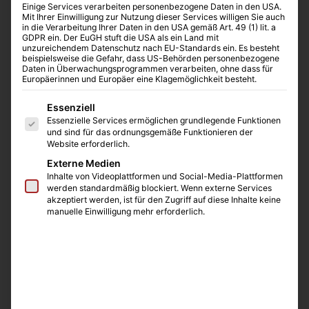
Einige Services verarbeiten personenbezogene Daten in den USA.
Mit Ihrer Einwilligung zur Nutzung dieser Services willigen Sie auch
in die Verarbeitung Ihrer Daten in den USA gemäß Art. 49 (1) lit. a
GDPR ein. Der EuGH stuft die USA als ein Land mit
unzureichendem Datenschutz nach EU-Standards ein. Es besteht
beispielsweise die Gefahr, dass US-Behörden personenbezogene
Daten in Überwachungsprogrammen verarbeiten, ohne dass für
Europäerinnen und Europäer eine Klagemöglichkeit besteht.
Es folgt eine Liste der Service-Gruppen, für die eine E
Essenziell
Essenzielle Services ermöglichen grundlegende Funktionen
und sind für das ordnungsgemäße Funktionieren der
Website erforderlich.
Externe Medien
Inhalte von Videoplattformen und Social-Media-Plattformen
Manuelle Ein- und Mehrfach-
werden standardmäßig blockiert. Wenn externe Services
Spritzendispenser
akzeptiert werden, ist für den Zugriff auf diese Inhalte keine
manuelle Einwilligung mehr erforderlich.
Spezifisch konfiguriert, um die vielen Liquid-
Handling-Schritte in serologischen Tests zu
vereinfachen
Durch einen Druckmechanismus wird ein
stufenweiser Vorschub der Kolben ausgelöst, der
jeweils ein fünfzigstel des Volumens abgibt