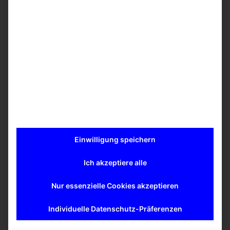
Weniger als 1 % Abweichung zwischen den
einzelnen Spritzen
Spritzenkolben mit PTFE-Tips bestückt.
Spritzenvolumen zwischen 25 und 500 Μl
Ein-, Sechs- und Achtfach-Handdispenser mit
Präzisionsspritzen
Alle Spritzendispenser auch mit „Shooting“ Nadel
erhältlich
weitere Informationen s. S. 1 vom
HLA-Bedarf
(PDF)
Mehr erfahren
Einwilligung speichern
Ich akzeptiere alle
Nur essenzielle Cookies akzeptieren
Ähnliche Produkte
Individuelle Datenschutz-Präferenzen
Ansprechpartner