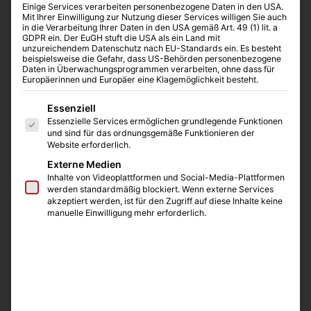
Einige Services verarbeiten personenbezogene Daten in den USA.
Mit Ihrer Einwilligung zur Nutzung dieser Services willigen Sie auch
in die Verarbeitung Ihrer Daten in den USA gemäß Art. 49 (1) lit. a
GDPR ein. Der EuGH stuft die USA als ein Land mit
unzureichendem Datenschutz nach EU-Standards ein. Es besteht
beispielsweise die Gefahr, dass US-Behörden personenbezogene
Daten in Überwachungsprogrammen verarbeiten, ohne dass für
Europäerinnen und Europäer eine Klagemöglichkeit besteht.
Es folgt eine Liste der Service-Gruppen, für die eine E
Essenziell
Essenzielle Services ermöglichen grundlegende Funktionen
und sind für das ordnungsgemäße Funktionieren der
Website erforderlich.
Externe Medien
Inhalte von Videoplattformen und Social-Media-Plattformen
werden standardmäßig blockiert. Wenn externe Services
akzeptiert werden, ist für den Zugriff auf diese Inhalte keine
manuelle Einwilligung mehr erforderlich.
MA070 5-Channel Electromechanical
Testing Chamber
Designed for synchronized measurement of electric
potential during compression of electromechanically