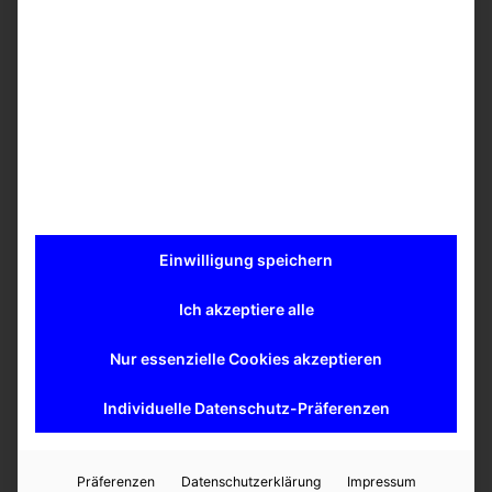
active materials (e.g. connective tissue, charged
hydrogels). Features five differential Ag/AgCl electrode
channels plus a reference electrode, with 1 mm
diameter electrodes spaced 4 mm apart. Filled with
saline solution (e.g. PBS).
Mehr erfahren
Einwilligung speichern
Ich akzeptiere alle
Ähnliche Produkte
Nur essenzielle Cookies akzeptieren
Ansprechpartner
Dr. Kevin
Individuelle Datenschutz-Präferenzen
Denkmann
Präferenzen
Datenschutzerklärung
Impressum