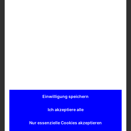
können
Letzte Mischzeit wird auf dem Display angezeigt
Einfach und schnell zu beladen
Durch das Beladen der Spritze werden
automatisch die Mischparameter so eingestellt,
dass das zu mischende Volumen dem
Probenvolumen in der Spritze entspricht
Akustisches Alarmsignal kann automatisch nach
Zeiteingabe eingestellt werden
Einfach zu reinigende Mischkammer aus
Edelstahl
Kompakte Größe (B x H x T): 34,3 cm x 13,9 cm x
11,4 cm
Auswahl an Spritzen erhältlich
Einwilligung speichern
weitere Informationen zu LCP Anwendungen
(PDF)
Ich akzeptiere alle
Mehr erfahren
Nur essenzielle Cookies akzeptieren