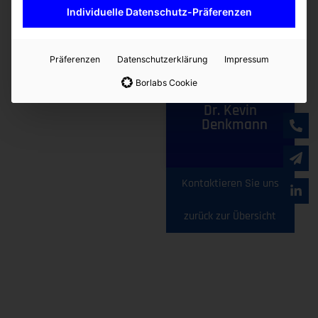
Individuelle Datenschutz-Präferenzen
Ähnliche Produkte
Präferenzen
Datenschutzerklärung
Impressum
Borlabs Cookie
Ansprechpartner
Dr. Kevin
Denkmann
Kontaktieren Sie uns
zurück zur Übersicht