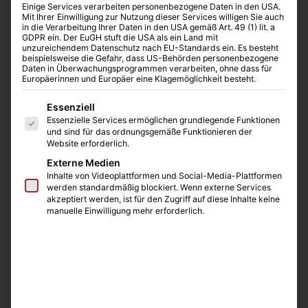
Einige Services verarbeiten personenbezogene Daten in den USA.
Mit Ihrer Einwilligung zur Nutzung dieser Services willigen Sie auch
in die Verarbeitung Ihrer Daten in den USA gemäß Art. 49 (1) lit. a
GDPR ein. Der EuGH stuft die USA als ein Land mit
unzureichendem Datenschutz nach EU-Standards ein. Es besteht
beispielsweise die Gefahr, dass US-Behörden personenbezogene
Daten in Überwachungsprogrammen verarbeiten, ohne dass für
Europäerinnen und Europäer eine Klagemöglichkeit besteht.
Es folgt eine Liste der Service-Gruppen, für die eine E
Essenziell
Essenzielle Services ermöglichen grundlegende Funktionen
und sind für das ordnungsgemäße Funktionieren der
Website erforderlich.
LCP Mischstation
Externe Medien
Die LCP („lipidic cubic phase“) Mischstation ist ideal für
Inhalte von Videoplattformen und Social-Media-Plattformen
die Vorbereitung von viskosen Lösungen im Zuge der
werden standardmäßig blockiert. Wenn externe Services
akzeptiert werden, ist für den Zugriff auf diese Inhalte keine
Kristallisation von Membranproteinen.
Merkmale:
manuelle Einwilligung mehr erforderlich.
Geeignet für verschiedene Spritzentypen wie z.B.
von Hamilton oder Art Robbins Instruments
Jedes Volumen kann gemischt werden, solange
beide Spritzen das gleiche Ladevolumen haben
Verhindert Variationen über mehrere Tage oder
solche, die durch verschiedene Nutzer auftreten