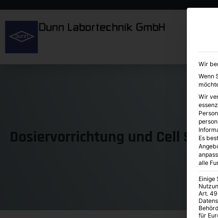
Wir be
Wenn Si
möchte
Wir ve
essenz
Person
person
Inform
Dosiervorrichtung und Cell Syri
Es best
Angebo
anpass
alle F
Einige
Nutzun
Art. 49
Datens
Behörd
für Eu