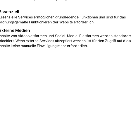
lgt eine Liste der Service-Gruppen, für die eine Einwilligu
Essenziell
Dosiervorrichtung und 
Essenzielle Services ermöglichen grundlegende Funktionen und sind für das
ordnungsgemäße Funktionieren der Website erforderlich.
Dosiervorrichtung mit 80 Abgabeschritten
Externe Medien
Inhalte von Videoplattformen und Social-Media-Plattformen werden standard
Zur Befüllung von 60- oder 72-Well Terasakiplatte
blockiert. Wenn externe Services akzeptiert werden, ist für den Zugriff auf dies
weitere Informationen s. S. 2 vom
HLA-Bedarf
(PDF)
Inhalte keine manuelle Einwilligung mehr erforderlich.
Mehr erfahren