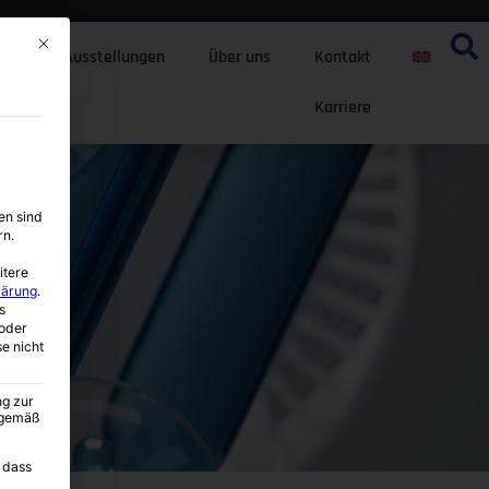
Mit diesem Button wird der Dialog geschlossen. Seine Funktionalität ist i
ten
Ausstellungen
Über uns
Kontakt
Karriere
en sind
rn.
itere
lärung
.
s
oder
se nicht
ng zur
A gemäß
 dass