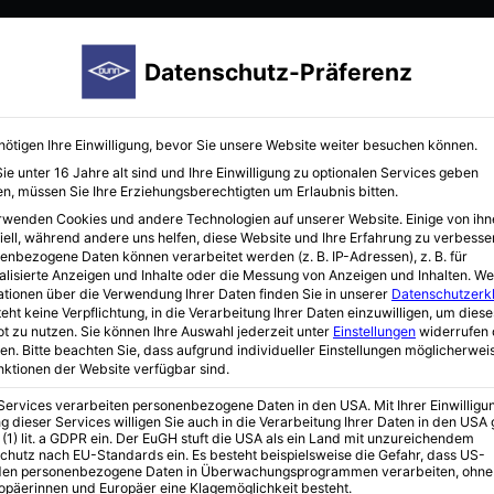
Startseite
Hersteller
Immunoreagenzien
Neuigkei
Datenschutz-Präferenz
nötigen Ihre Einwilligung, bevor Sie unsere Website weiter besuchen können.
e unter 16 Jahre alt sind und Ihre Einwilligung zu optionalen Services geben
n, müssen Sie Ihre Erziehungsberechtigten um Erlaubnis bitten.
rwenden Cookies und andere Technologien auf unserer Website. Einige von ihn
iell, während andere uns helfen, diese Website und Ihre Erfahrung zu verbesse
enbezogene Daten können verarbeitet werden (z. B. IP-Adressen), z. B. für
alisierte Anzeigen und Inhalte oder die Messung von Anzeigen und Inhalten.
We
ationen über die Verwendung Ihrer Daten finden Sie in unserer
Datenschutzerk
nges
eht keine Verpflichtung, in die Verarbeitung Ihrer Daten einzuwilligen, um diese
t zu nutzen.
Sie können Ihre Auswahl jederzeit unter
Einstellungen
widerrufen 
en.
Bitte beachten Sie, dass aufgrund individueller Einstellungen möglicherwei
unktionen der Website verfügbar sind.
 Services verarbeiten personenbezogene Daten in den USA. Mit Ihrer Einwilligu
g dieser Services willigen Sie auch in die Verarbeitung Ihrer Daten in den US
 (1) lit. a GDPR ein. Der EuGH stuft die USA als ein Land mit unzureichendem
chutz nach EU-Standards ein. Es besteht beispielsweise die Gefahr, dass US-
en personenbezogene Daten in Überwachungsprogrammen verarbeiten, ohne
ropäerinnen und Europäer eine Klagemöglichkeit besteht.