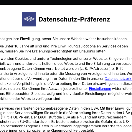
Startseite
Hersteller
Immunoreagenzien
Neuigkei
Datenschutz-Präferenz
nötigen Ihre Einwilligung, bevor Sie unsere Website weiter besuchen können.
e unter 16 Jahre alt sind und Ihre Einwilligung zu optionalen Services geben
n, müssen Sie Ihre Erziehungsberechtigten um Erlaubnis bitten.
rwenden Cookies und andere Technologien auf unserer Website. Einige von ihn
iell, während andere uns helfen, diese Website und Ihre Erfahrung zu verbesse
enbezogene Daten können verarbeitet werden (z. B. IP-Adressen), z. B. für
alisierte Anzeigen und Inhalte oder die Messung von Anzeigen und Inhalten.
We
ationen über die Verwendung Ihrer Daten finden Sie in unserer
Datenschutzerk
d Zubehör
eht keine Verpflichtung, in die Verarbeitung Ihrer Daten einzuwilligen, um diese
t zu nutzen.
Sie können Ihre Auswahl jederzeit unter
Einstellungen
widerrufen 
en.
Bitte beachten Sie, dass aufgrund individueller Einstellungen möglicherwei
unktionen der Website verfügbar sind.
 Services verarbeiten personenbezogene Daten in den USA. Mit Ihrer Einwilligu
g dieser Services willigen Sie auch in die Verarbeitung Ihrer Daten in den US
 (1) lit. a GDPR ein. Der EuGH stuft die USA als ein Land mit unzureichendem
chutz nach EU-Standards ein. Es besteht beispielsweise die Gefahr, dass US-
en personenbezogene Daten in Überwachungsprogrammen verarbeiten, ohne
ropäerinnen und Europäer eine Klagemöglichkeit besteht.