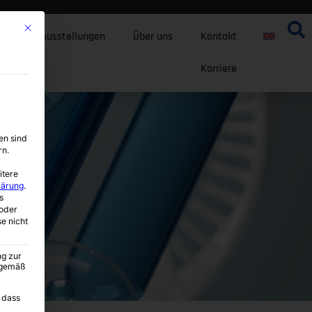
Mit diesem Button wird der Dialog geschlossen. Seine Funktionalität ist i
ten
Ausstellungen
Über uns
Kontakt
Karriere
en sind
rn.
itere
lärung
.
s
oder
se nicht
ng zur
A gemäß
 dass