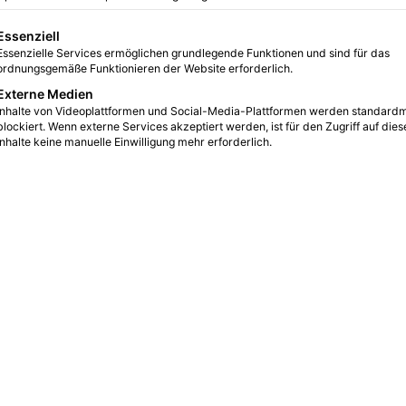
lgt eine Liste der Service-Gruppen, für die eine Einwilligu
Essenziell
Complement Cooling 
Essenzielle Services ermöglichen grundlegende Funktionen und sind für das
ordnungsgemäße Funktionieren der Website erforderlich.
Kühlsystem für 6 x 10 ml Complement Schalen
Externe Medien
Inhalte von Videoplattformen und Social-Media-Plattformen werden standard
Für Arbeiten ohne Eisbad
blockiert. Wenn externe Services akzeptiert werden, ist für den Zugriff auf dies
Wiederverwendbarer Kühlblock mit gefrierbarem K
Inhalte keine manuelle Einwilligung mehr erforderlich.
Hält eine Temperatur von unter 5 °C für über eine
weitere Informationen s. S. 2 vom
HLA-Bedarf
(PDF)
Mehr erfahren