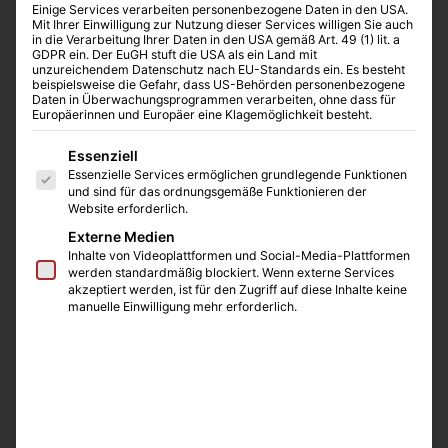
Einige Services verarbeiten personenbezogene Daten in den USA.
Mit Ihrer Einwilligung zur Nutzung dieser Services willigen Sie auch
in die Verarbeitung Ihrer Daten in den USA gemäß Art. 49 (1) lit. a
GDPR ein. Der EuGH stuft die USA als ein Land mit
unzureichendem Datenschutz nach EU-Standards ein. Es besteht
beispielsweise die Gefahr, dass US-Behörden personenbezogene
Daten in Überwachungsprogrammen verarbeiten, ohne dass für
Europäerinnen und Europäer eine Klagemöglichkeit besteht.
Es folgt eine Liste der Service-Gruppen, für die eine E
Essenziell
Essenzielle Services ermöglichen grundlegende Funktionen
und sind für das ordnungsgemäße Funktionieren der
Website erforderlich.
Externe Medien
Inhalte von Videoplattformen und Social-Media-Plattformen
werden standardmäßig blockiert. Wenn externe Services
akzeptiert werden, ist für den Zugriff auf diese Inhalte keine
manuelle Einwilligung mehr erforderlich.
6-well Tissue Train® Culture Plates
Flexcell
flexible bottomed culture plate used with
Arctangle™ Loading Stations and Trough Loaders™ to
apply uniaxial strain to
linear
3D cell-seeded gel
constructs. The plates are available with either