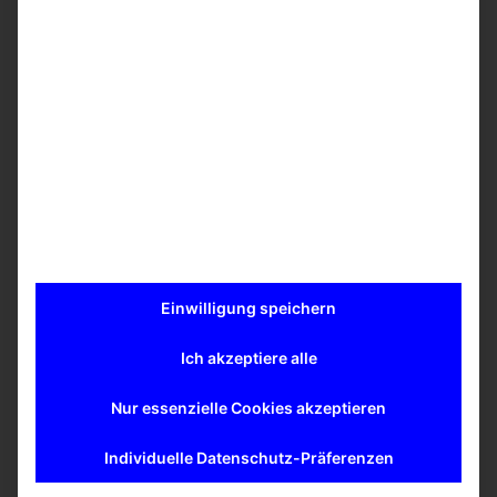
®
CEREX
(a non-woven nylon mesh) or with foam (open-
cell porous) anchor stems. The anchor material has not
been found to effect the compaction kinetics of the
collagen gel. However, the foam anchor stems allow for
increased construct survival time as measured by time
to construct failure/detachment from the anchors.
®
Please note: Tissue Train
system includes
®
Arctangle
Loading Stations™ and Trough Loaders™, but
these accessories are also available separately.
further information about Tissue Train® plates
(PDF
)
Mehr erfahren
Einwilligung speichern
Ich akzeptiere alle
Nur essenzielle Cookies akzeptieren
Ähnliche Produkte
Individuelle Datenschutz-Präferenzen