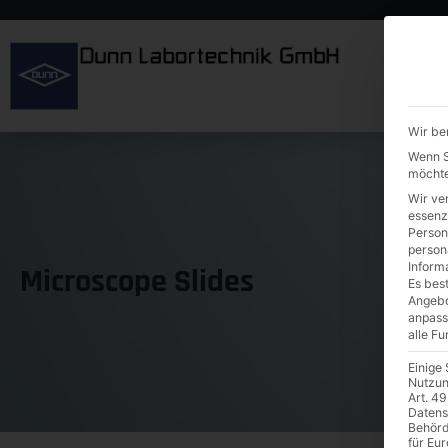
Wir be
Wenn Si
möchte
Wir ve
essenz
Person
person
Inform
Microscope Slides
Es best
Angebo
anpass
alle F
Einige
Nutzun
Art. 49
Datens
Behörd
für Eu