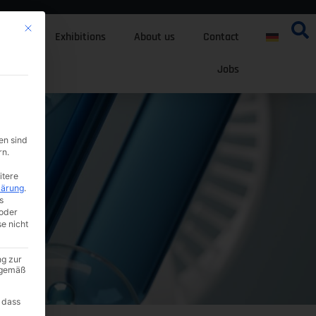
Mit diesem Button wird der Dialog geschlossen. Seine Funktionalität ist i
tfolio
Exhibitions
About us
Contact
Jobs
en sind
rn.
itere
lärung
.
s
oder
se nicht
ng zur
A gemäß
 dass