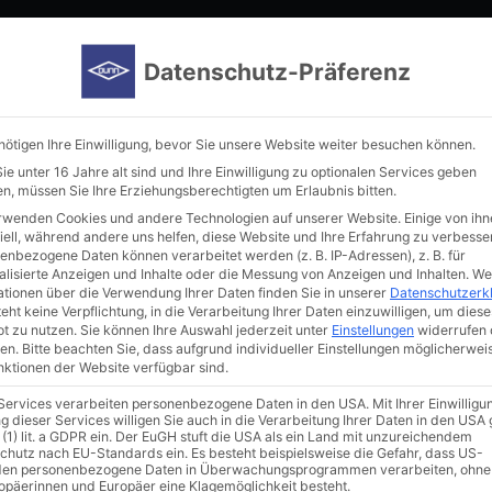
Home
Manufacturer
Immunoreagents
New in our por
Datenschutz-Präferenz
nötigen Ihre Einwilligung, bevor Sie unsere Website weiter besuchen können.
e unter 16 Jahre alt sind und Ihre Einwilligung zu optionalen Services geben
n, müssen Sie Ihre Erziehungsberechtigten um Erlaubnis bitten.
rwenden Cookies und andere Technologien auf unserer Website. Einige von ihn
iell, während andere uns helfen, diese Website und Ihre Erfahrung zu verbesse
enbezogene Daten können verarbeitet werden (z. B. IP-Adressen), z. B. für
alisierte Anzeigen und Inhalte oder die Messung von Anzeigen und Inhalten.
We
ationen über die Verwendung Ihrer Daten finden Sie in unserer
Datenschutzerk
eht keine Verpflichtung, in die Verarbeitung Ihrer Daten einzuwilligen, um diese
t zu nutzen.
Sie können Ihre Auswahl jederzeit unter
Einstellungen
widerrufen 
en.
Bitte beachten Sie, dass aufgrund individueller Einstellungen möglicherwei
unktionen der Website verfügbar sind.
 Services verarbeiten personenbezogene Daten in den USA. Mit Ihrer Einwilligu
g dieser Services willigen Sie auch in die Verarbeitung Ihrer Daten in den US
 (1) lit. a GDPR ein. Der EuGH stuft die USA als ein Land mit unzureichendem
chutz nach EU-Standards ein. Es besteht beispielsweise die Gefahr, dass US-
en personenbezogene Daten in Überwachungsprogrammen verarbeiten, ohne
ropäerinnen und Europäer eine Klagemöglichkeit besteht.