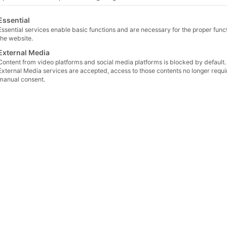
lgt eine Liste der Service-Gruppen, für die eine Einwilligu
Essential
Microscope Slides
Essential services enable basic functions and are necessary for the proper funct
the website.
Pre-cleaned microscope slides
, 25 x 75 mm, plain
External Media
Content from video platforms and social media platforms is blocked by default. 
2
Reich counting slides
with three rings of 1 cm
inte
External Media services are accepted, access to those contents no longer requi
concentration
manual consent.
Cell counting slides
for e.g. counting of somatic cel
and count
Fluorescent antibody slide
with black ceramic back
antibody tests
further information about the Bellco Cover Slips
(PDF)
catalogue
(PDF)
Overview, see manufacturer brochure
„
Learn more