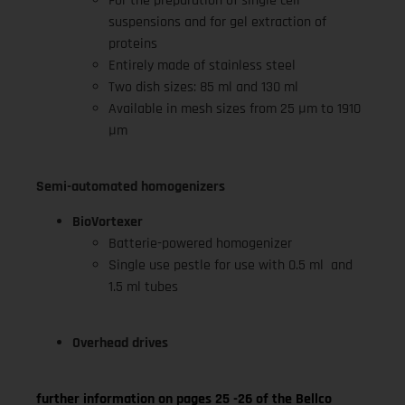
For the preparation of single cell
suspensions and for gel extraction of
proteins
Entirely made of stainless steel
Two dish sizes: 85 ml and 130 ml
Available in mesh sizes from 25 Μm to 1910
Μm
Semi-automated homogenizers
BioVortexer
Batterie-powered homogenizer
Single use pestle for use with 0.5 ml and
1.5 ml tubes
Overhead drives
further information on pages 25 -26 of the Bellco