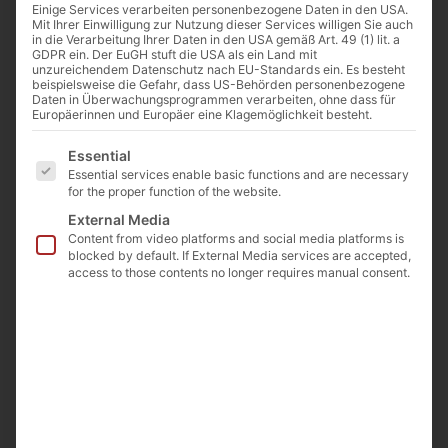
Einige Services verarbeiten personenbezogene Daten in den USA.
Mit Ihrer Einwilligung zur Nutzung dieser Services willigen Sie auch
in die Verarbeitung Ihrer Daten in den USA gemäß Art. 49 (1) lit. a
GDPR ein. Der EuGH stuft die USA als ein Land mit
unzureichendem Datenschutz nach EU-Standards ein. Es besteht
beispielsweise die Gefahr, dass US-Behörden personenbezogene
Daten in Überwachungsprogrammen verarbeiten, ohne dass für
Europäerinnen und Europäer eine Klagemöglichkeit besteht.
Es folgt eine Liste der Service-Gruppen, für die eine E
Essential
Essential services enable basic functions and are necessary
for the proper function of the website.
External Media
Content from video platforms and social media platforms is
blocked by default. If External Media services are accepted,
access to those contents no longer requires manual consent.
Bellco Glass Inc. – Consumables