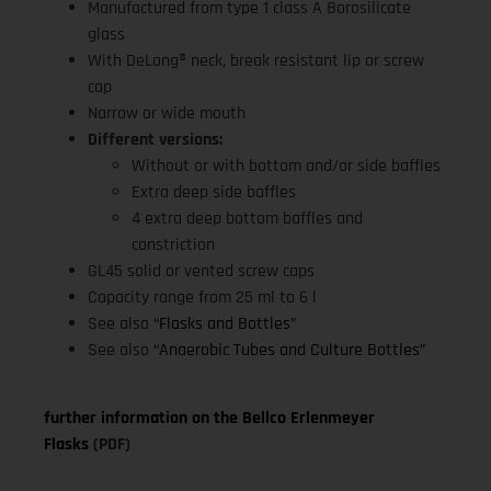
Manufactured from type 1 class A Borosilicate
glass
With DeLong® neck, break resistant lip or screw
cap
Narrow or wide mouth
Different versions:
Without or with bottom and/or side baffles
Extra deep side baffles
4 extra deep bottom baffles and
constriction
GL45 solid or vented screw caps
Capacity range from 25 ml to 6 l
See also
“Flasks and Bottles”
See also
“Anaerobic Tubes and Culture Bottles”
further information on the Bellco Erlenmeyer
Flasks
(PDF)