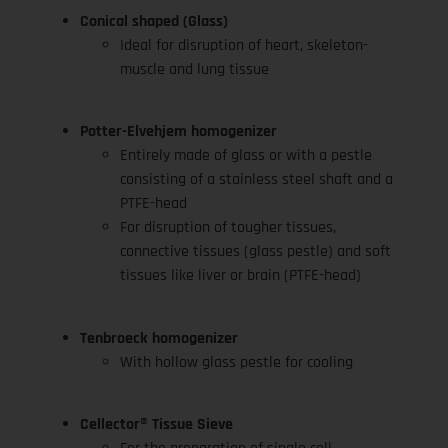
Conical shaped (Glass)
Ideal for disruption of heart, skeleton-
muscle and lung tissue
Potter-Elvehjem homogenizer
Entirely made of glass or with a pestle
consisting of a stainless steel shaft and a
PTFE-head
For disruption of tougher tissues,
connective tissues (glass pestle) and soft
tissues like liver or brain (PTFE-head)
Tenbroeck homogenizer
With hollow glass pestle for cooling
Cellector® Tissue Sieve