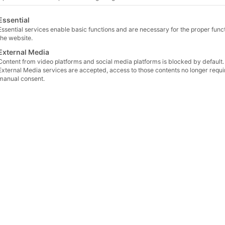
Contact
lgt eine Liste der Service-Gruppen, für die eine Einwilligu
Essential
Essential services enable basic functions and are necessary for the proper funct
How to contact us
the website.
External Media
Content from video platforms and social media platforms is blocked by default. 
External Media services are accepted, access to those contents no longer requi
r information, would you like to test samples, or do you 
manual consent.
ntact us—we will be happy to help you and will gladly call
+49 (0) 2683 43094
info@dunnlab.de