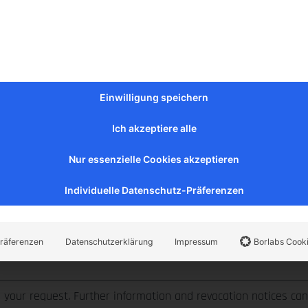
Write to us:
Einwilligung speichern
Ich akzeptiere alle
Nur essenzielle Cookies akzeptieren
Individuelle Datenschutz-Präferenzen
räferenzen
Datenschutzerklärung
Impressum
Borlabs Cook
your request. Further information and revocation notices ca