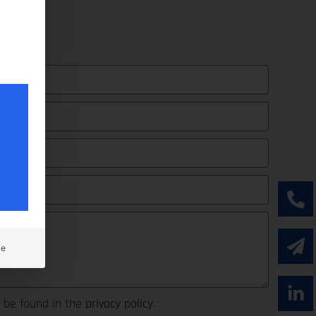
ie
n be found in the
privacy policy
.