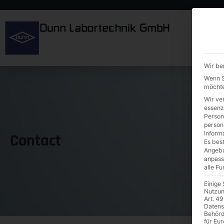
Wir be
Wenn Si
möchte
Wir ve
essenz
Person
person
Inform
Contact
Es best
Angebo
anpass
alle F
Einige
Nutzun
Art. 49
Datens
Behörd
für Eu