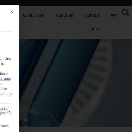
Mit diesem Button wird der Dialog geschlossen. Seine Funktionalität ist i
tfolio
Exhibitions
About us
Contact
Jobs
en sind
rn.
itere
lärung
.
s
oder
se nicht
ng zur
A gemäß
 dass