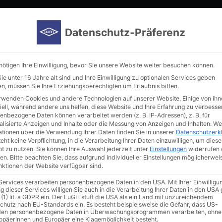
Home
Manufacturer
Immunoreagents
New in our por
Datenschutz-Präferenz
nötigen Ihre Einwilligung, bevor Sie unsere Website weiter besuchen können.
e unter 16 Jahre alt sind und Ihre Einwilligung zu optionalen Services geben
n, müssen Sie Ihre Erziehungsberechtigten um Erlaubnis bitten.
rwenden Cookies und andere Technologien auf unserer Website. Einige von ihn
iell, während andere uns helfen, diese Website und Ihre Erfahrung zu verbesse
enbezogene Daten können verarbeitet werden (z. B. IP-Adressen), z. B. für
alisierte Anzeigen und Inhalte oder die Messung von Anzeigen und Inhalten.
We
ationen über die Verwendung Ihrer Daten finden Sie in unserer
Datenschutzerk
eht keine Verpflichtung, in die Verarbeitung Ihrer Daten einzuwilligen, um diese
t zu nutzen.
Sie können Ihre Auswahl jederzeit unter
Einstellungen
widerrufen 
en.
Bitte beachten Sie, dass aufgrund individueller Einstellungen möglicherwei
unktionen der Website verfügbar sind.
 Services verarbeiten personenbezogene Daten in den USA. Mit Ihrer Einwilligu
g dieser Services willigen Sie auch in die Verarbeitung Ihrer Daten in den US
 (1) lit. a GDPR ein. Der EuGH stuft die USA als ein Land mit unzureichendem
chutz nach EU-Standards ein. Es besteht beispielsweise die Gefahr, dass US-
en personenbezogene Daten in Überwachungsprogrammen verarbeiten, ohne
ropäerinnen und Europäer eine Klagemöglichkeit besteht.