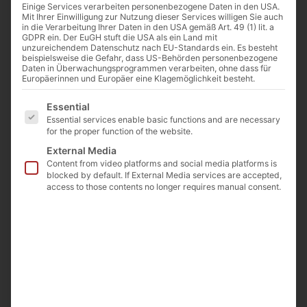
Einige Services verarbeiten personenbezogene Daten in den USA.
Mit Ihrer Einwilligung zur Nutzung dieser Services willigen Sie auch
in die Verarbeitung Ihrer Daten in den USA gemäß Art. 49 (1) lit. a
GDPR ein. Der EuGH stuft die USA als ein Land mit
unzureichendem Datenschutz nach EU-Standards ein. Es besteht
beispielsweise die Gefahr, dass US-Behörden personenbezogene
Daten in Überwachungsprogrammen verarbeiten, ohne dass für
Europäerinnen und Europäer eine Klagemöglichkeit besteht.
Es folgt eine Liste der Service-Gruppen, für die eine E
Essential
Essential services enable basic functions and are necessary
for the proper function of the website.
External Media
Content from video platforms and social media platforms is
blocked by default. If External Media services are accepted,
access to those contents no longer requires manual consent.
Applied BioPhysics – Laboratory