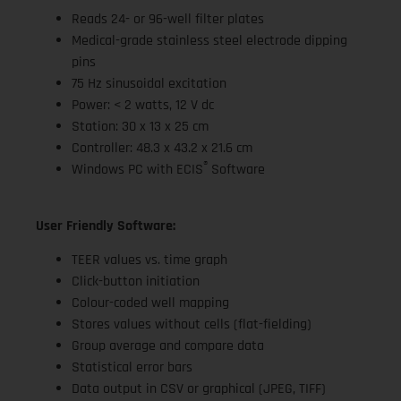
Reads 24- or 96-well filter plates
Medical-grade stainless steel electrode dipping
pins
75 Hz sinusoidal excitation
Power: < 2 watts, 12 V dc
Station: 30 x 13 x 25 cm
Controller: 48.3 x 43.2 x 21.6 cm
®
Windows PC with ECIS
Software
User Friendly Software:
TEER values vs. time graph
Click-button initiation
Colour-coded well mapping
Stores values without cells (flat-fielding)
Group average and compare data
Statistical error bars
Data output in CSV or graphical (JPEG, TIFF)