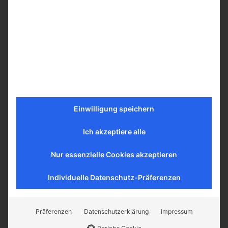
Flexcell International –
Consumables
Einwilligung speichern
Learn more
Ich akzeptiere alle
Nur essenzielle Cookies akzeptieren
Individuelle Datenschutz-Präferenzen
ECIS® Z-Theta
®
ECIS
Z-Theta
Präferenzen
Datenschutzerklärung
Impressum
Complex impedance analyser