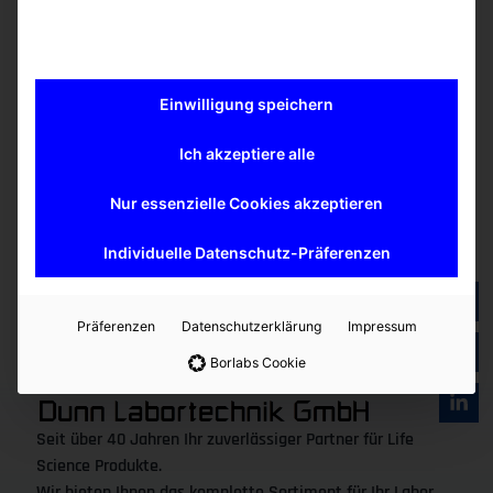
Neugierig geworden? Besuchen Sie uns
am 2. März auf
den BioProcessingDays in Recklinghausen
oder Fragen Sie
uns nach einer Demo.
Einwilligung speichern
Weitere Informationen in unserer Broschüre (PDF)
Kontakt:
Ich akzeptiere alle
Jennifer Erdmann, M. Sc.
•
Produktmanagerin
Nur essenzielle Cookies akzeptieren
Dunn Labortechnik GmbH • Your Partner for Your
Research
Individuelle Datenschutz-Präferenzen
Thelenberg 6 • 53567 Asbach •
www.dunnlab.de
Tel. +49 (0) 2683 4 30 94 • E-Mail:
info@dunnlab.de
Präferenzen
Datenschutzerklärung
Impressum
Borlabs Cookie
Seit über 40 Jahren Ihr zuverlässiger Partner für Life
Science Produkte.
Wir bieten Ihnen das komplette Sortiment für Ihr Labor