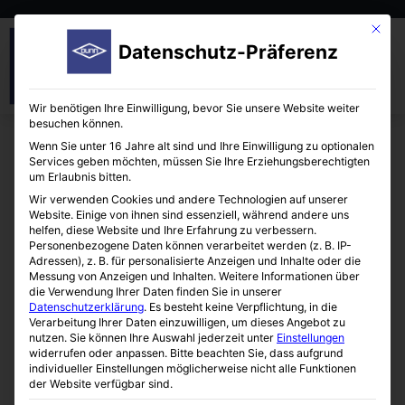
Mit die
Datenschutz-Präferenz
Wir benötigen Ihre Einwilligung, bevor Sie unsere Website weiter
besuchen können.
Wenn Sie unter 16 Jahre alt sind und Ihre Einwilligung zu optionalen
Services geben möchten, müssen Sie Ihre Erziehungsberechtigten
um Erlaubnis bitten.
Wir verwenden Cookies und andere Technologien auf unserer
Website. Einige von ihnen sind essenziell, während andere uns
helfen, diese Website und Ihre Erfahrung zu verbessern.
Personenbezogene Daten können verarbeitet werden (z. B. IP-
Adressen), z. B. für personalisierte Anzeigen und Inhalte oder die
Messung von Anzeigen und Inhalten.
Weitere Informationen über
die Verwendung Ihrer Daten finden Sie in unserer
Datenschutzerklärung
.
Es besteht keine Verpflichtung, in die
Verarbeitung Ihrer Daten einzuwilligen, um dieses Angebot zu
nutzen.
Sie können Ihre Auswahl jederzeit unter
Einstellungen
Dunn Labortechnik GmbH präsentiert das Ampha X30 von
widerrufen oder anpassen.
Bitte beachten Sie, dass aufgrund
Amphasys
, ein Impedanz-basiertes Durchflusszytometer,
individueller Einstellungen möglicherweise nicht alle Funktionen
der Website verfügbar sind.
mit dem Zellzahl, Zellgröße, Viabilität oder auch der