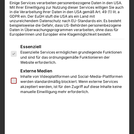
metabolische Status von Einzelzellen bestimmt werden
Einige Services verarbeiten personenbezogene Daten in den USA.
Mit Ihrer Einwilligung zur Nutzung dieser Services willigen Sie auch
kann. Ob klein oder groß, tierische, menschliche Zellen,
in die Verarbeitung Ihrer Daten in den USA gemäß Art. 49 (1) lit. a
Algen oder Hefen, das Gerät ist aufgrund des Chip-Systems
GDPR ein. Der EuGH stuft die USA als ein Land mit
unzureichendem Datenschutz nach EU-Standards ein. Es besteht
mit einer Vielzahl von Zelltypen kompatibel. Mit dem
neuen
beispielsweise die Gefahr, dass US-Behörden personenbezogene
Daten in Überwachungsprogrammen verarbeiten, ohne dass für
A-Chip können sogar Bakterien erfasst werden
.
Europäerinnen und Europäer eine Klagemöglichkeit besteht.
Das Ampha X30 liefert Messwerte in Echtzeit, eine Probe ist
Es folgt eine Liste der Service-Gruppen, für die eine E
Essenziell
innerhalb von nur 1-2 Minuten erfasst. Dank des
Essenzielle Services ermöglichen grundlegende Funktionen
elektrischen Messprinzips ist die Probenvorbereitung sehr
und sind für das ordnungsgemäße Funktionieren der
Website erforderlich.
simpel und schnell, da weder Farbstoffe, Marker, oder
Inkubationszeiten für die Messung benötigt werden. Die
Externe Medien
Inhalte von Videoplattformen und Social-Media-Plattformen
mitgelieferte Software kombiniert Messung und
werden standardmäßig blockiert. Wenn externe Services
Datenanalyse in einer benutzerfreundlichen Anwendung.
akzeptiert werden, ist für den Zugriff auf diese Inhalte keine
manuelle Einwilligung mehr erforderlich.
Durch die einfache Bedienung ist das Gerät bestens für die
Verwendung in Bioprozessen geeignet, aufgrund der hohen
Flexibilität des Systems profitieren aber auch
Wissenschaftler und Forscher von neuen Einblicken in Ihre
Zellkultur.