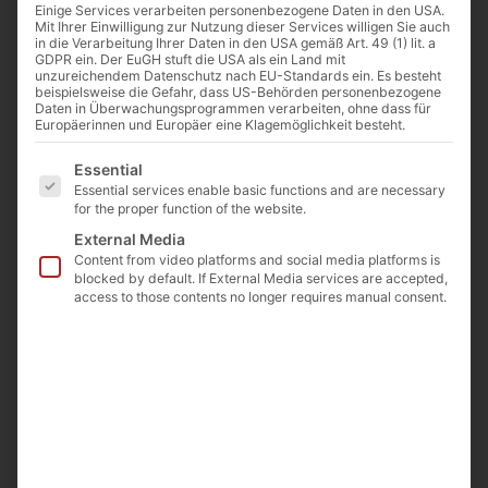
Einige Services verarbeiten personenbezogene Daten in den USA.
Mit Ihrer Einwilligung zur Nutzung dieser Services willigen Sie auch
in die Verarbeitung Ihrer Daten in den USA gemäß Art. 49 (1) lit. a
GDPR ein. Der EuGH stuft die USA als ein Land mit
unzureichendem Datenschutz nach EU-Standards ein. Es besteht
beispielsweise die Gefahr, dass US-Behörden personenbezogene
Daten in Überwachungsprogrammen verarbeiten, ohne dass für
Europäerinnen und Europäer eine Klagemöglichkeit besteht.
Es folgt eine Liste der Service-Gruppen, für die eine E
Essential
Essential services enable basic functions and are necessary
for the proper function of the website.
External Media
Content from video platforms and social media platforms is
blocked by default. If External Media services are accepted,
access to those contents no longer requires manual consent.
Threaded bottles, ND8, thread 8-425 mm,