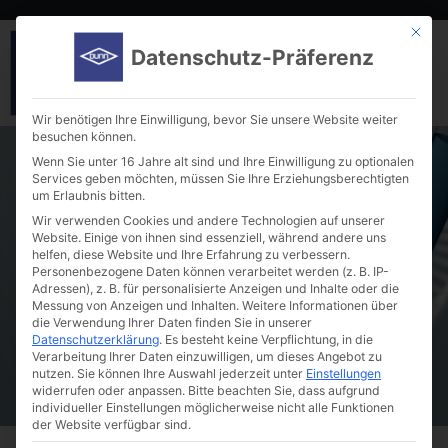
Mit die
Datenschutz-Präferenz
Wir benötigen Ihre Einwilligung, bevor Sie unsere Website weiter
besuchen können.
Wenn Sie unter 16 Jahre alt sind und Ihre Einwilligung zu optionalen
Services geben möchten, müssen Sie Ihre Erziehungsberechtigten
um Erlaubnis bitten.
Wir verwenden Cookies und andere Technologien auf unserer
Website. Einige von ihnen sind essenziell, während andere uns
helfen, diese Website und Ihre Erfahrung zu verbessern.
Threaded bottles, ND8, thread 8-425 mm,
Personenbezogene Daten können verarbeitet werden (z. B. IP-
12 x 32 mm, narrow opening
Adressen), z. B. für personalisierte Anzeigen und Inhalte oder die
Messung von Anzeigen und Inhalten.
Weitere Informationen über
die Verwendung Ihrer Daten finden Sie in unserer
Datenschutzerklärung
.
Es besteht keine Verpflichtung, in die
Verarbeitung Ihrer Daten einzuwilligen, um dieses Angebot zu
nutzen.
Sie können Ihre Auswahl jederzeit unter
Einstellungen
widerrufen oder anpassen.
Bitte beachten Sie, dass aufgrund
individueller Einstellungen möglicherweise nicht alle Funktionen
der Website verfügbar sind.