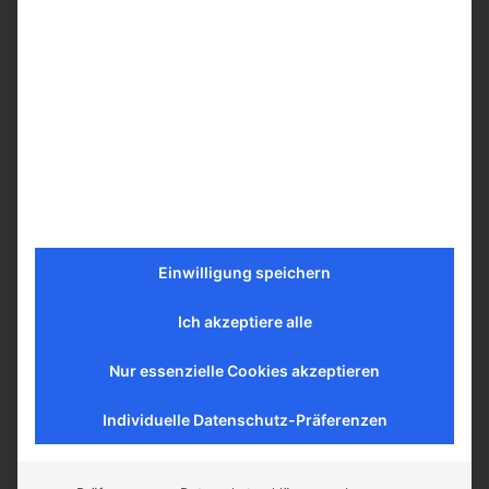
ND11
Screw caps for threaded bottles ND8 (8 – 425 mm)
Aus Polypropylen
A wide range of colors for easy sample
identification
Large opening for an enlarged piercing surface or
solid cap
Wide range of septa, seals, and pre-assembled
closures available
Septums ND8 for screw caps (8 – 425 mm)
Various strengths
Einwilligung speichern
Different materials suitable for your application
Further information on Finneran products (PDF)
Ich akzeptiere alle
Learn more
Nur essenzielle Cookies akzeptieren
Individuelle Datenschutz-Präferenzen