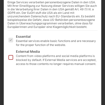
Einige Services verarbeiten personenbezogene Daten in den USA.
Mit Ihrer Einwilligung zur Nutzung dieser Services willigen Sie auch
in die Verarbeitung Ihrer Daten in den USA gemäß Art. 49 (1) lit. a
GDPR ein. Der EuGH stuft die USA als ein Land mit
unzureichendem Datenschutz nach EU-Standards ein. Es besteht
beispielsweise die Gefahr, dass US-Behörden personenbezogene
Daten in Überwachungsprogrammen verarbeiten, ohne dass für
Europäerinnen und Europäer eine Klagemöglichkeit besteht.
Es folgt eine Liste der Service-Gruppen, für die eine E
Essential
Essential services enable basic functions and are necessary
for the proper function of the website.
External Media
Content from video platforms and social media platforms is
blocked by default. If External Media services are accepted,
access to those contents no longer requires manual consent.
Snap ring closures “Snap Top Caps™”