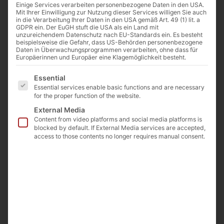
Einige Services verarbeiten personenbezogene Daten in den USA.
Mit Ihrer Einwilligung zur Nutzung dieser Services willigen Sie auch
in die Verarbeitung Ihrer Daten in den USA gemäß Art. 49 (1) lit. a
GDPR ein. Der EuGH stuft die USA als ein Land mit
unzureichendem Datenschutz nach EU-Standards ein. Es besteht
beispielsweise die Gefahr, dass US-Behörden personenbezogene
Daten in Überwachungsprogrammen verarbeiten, ohne dass für
Europäerinnen und Europäer eine Klagemöglichkeit besteht.
Es folgt eine Liste der Service-Gruppen, für die eine E
Essential
Essential services enable basic functions and are necessary
for the proper function of the website.
External Media
Serum tubes
Content from video platforms and social media platforms is
Rimless, Polyethylene
blocked by default. If External Media services are accepted,
access to those contents no longer requires manual consent.
Suitable racks available
Can be stored below -70 °C
With or without caps
Clear, red, yellow, blue, green or purple
Further information about the HLA product
range
(PDF)
Learn more