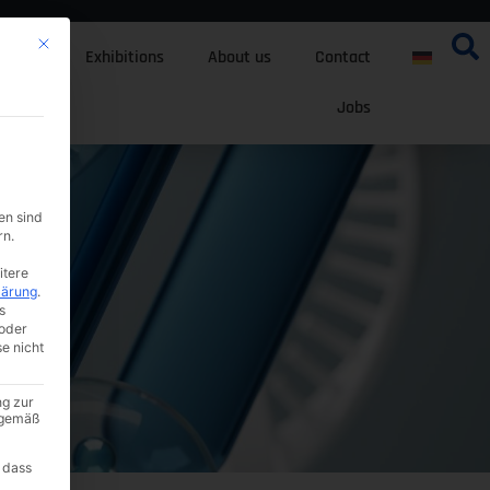
Mit diesem Button wird der Dialog geschlossen. Seine Funktionalität ist i
tfolio
Exhibitions
About us
Contact
Jobs
en sind
rn.
itere
lärung
.
s
oder
se nicht
ng zur
A gemäß
 dass