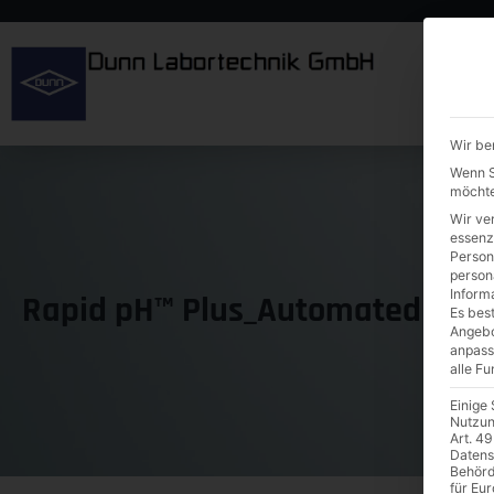
Wir be
Wenn Si
möchte
Wir ve
essenz
Person
person
Inform
Rapid pH™ Plus_Automated pH-
Es best
Angebo
anpass
alle F
Einige
Nutzun
Art. 49
Datens
Behörd
für Eu