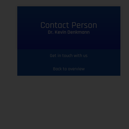
Contact Person
Dr. Kevin Denkmann
Get in touch with us
Back to overview