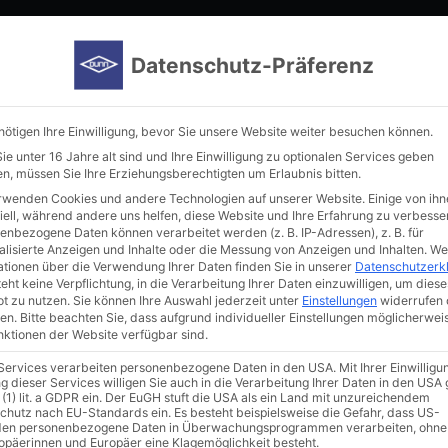
Home
Manufacturer
Immunoreagents
New in our por
Datenschutz-Präferenz
nötigen Ihre Einwilligung, bevor Sie unsere Website weiter besuchen können.
e unter 16 Jahre alt sind und Ihre Einwilligung zu optionalen Services geben
n, müssen Sie Ihre Erziehungsberechtigten um Erlaubnis bitten.
rwenden Cookies und andere Technologien auf unserer Website. Einige von ihn
iell, während andere uns helfen, diese Website und Ihre Erfahrung zu verbesse
enbezogene Daten können verarbeitet werden (z. B. IP-Adressen), z. B. für
alisierte Anzeigen und Inhalte oder die Messung von Anzeigen und Inhalten.
We
ationen über die Verwendung Ihrer Daten finden Sie in unserer
Datenschutzerk
Meter
eht keine Verpflichtung, in die Verarbeitung Ihrer Daten einzuwilligen, um diese
t zu nutzen.
Sie können Ihre Auswahl jederzeit unter
Einstellungen
widerrufen 
en.
Bitte beachten Sie, dass aufgrund individueller Einstellungen möglicherwei
unktionen der Website verfügbar sind.
 Services verarbeiten personenbezogene Daten in den USA. Mit Ihrer Einwilligu
g dieser Services willigen Sie auch in die Verarbeitung Ihrer Daten in den US
 (1) lit. a GDPR ein. Der EuGH stuft die USA als ein Land mit unzureichendem
chutz nach EU-Standards ein. Es besteht beispielsweise die Gefahr, dass US-
en personenbezogene Daten in Überwachungsprogrammen verarbeiten, ohne
ropäerinnen und Europäer eine Klagemöglichkeit besteht.