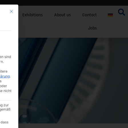
Mit diesem Button wird der Dialog geschlossen. Seine Funktionalität ist i
tfolio
Exhibitions
About us
Contact
Jobs
en sind
rn.
itere
lärung
.
s
oder
se nicht
ng zur
A gemäß
 dass