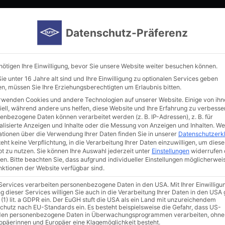
Home
Manufacturer
Immunoreagents
New in our por
Datenschutz-Präferenz
nötigen Ihre Einwilligung, bevor Sie unsere Website weiter besuchen können.
e unter 16 Jahre alt sind und Ihre Einwilligung zu optionalen Services geben
n, müssen Sie Ihre Erziehungsberechtigten um Erlaubnis bitten.
rwenden Cookies und andere Technologien auf unserer Website. Einige von ihn
iell, während andere uns helfen, diese Website und Ihre Erfahrung zu verbesse
enbezogene Daten können verarbeitet werden (z. B. IP-Adressen), z. B. für
alisierte Anzeigen und Inhalte oder die Messung von Anzeigen und Inhalten.
We
ationen über die Verwendung Ihrer Daten finden Sie in unserer
Datenschutzerk
of liquids
eht keine Verpflichtung, in die Verarbeitung Ihrer Daten einzuwilligen, um diese
t zu nutzen.
Sie können Ihre Auswahl jederzeit unter
Einstellungen
widerrufen 
en.
Bitte beachten Sie, dass aufgrund individueller Einstellungen möglicherwei
unktionen der Website verfügbar sind.
 Services verarbeiten personenbezogene Daten in den USA. Mit Ihrer Einwilligu
g dieser Services willigen Sie auch in die Verarbeitung Ihrer Daten in den US
 (1) lit. a GDPR ein. Der EuGH stuft die USA als ein Land mit unzureichendem
chutz nach EU-Standards ein. Es besteht beispielsweise die Gefahr, dass US-
en personenbezogene Daten in Überwachungsprogrammen verarbeiten, ohne
ropäerinnen und Europäer eine Klagemöglichkeit besteht.