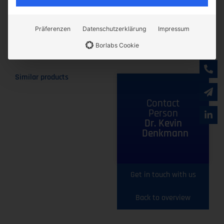
Learn more
Präferenzen
Datenschutzerklärung
Impressum
Borlabs Cookie
Similar products
Contact
Person
Dr. Kevin
Denkmann
Get in touch with us
Back to overview