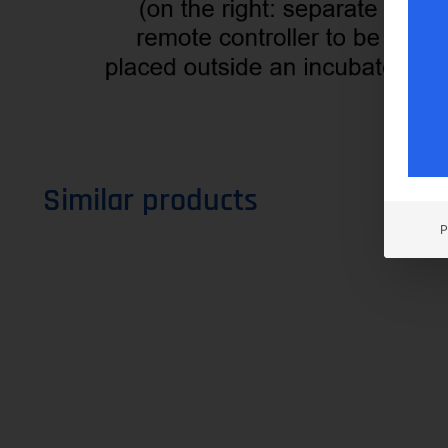
Similar products
P