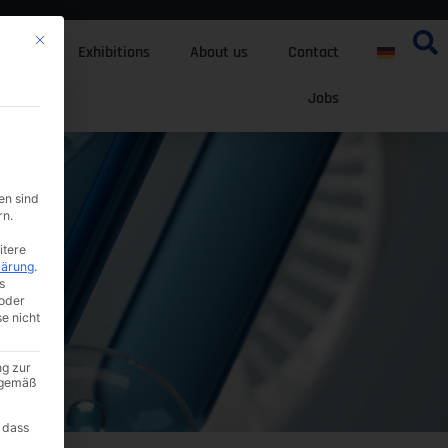
Mit diesem Button wird der Dialog geschlossen. Seine Funktionalität ist i
tfolio
Exhibitions
About us
Contact
Jobs
en sind
rn.
itere
lärung
.
s
oder
se nicht
ng zur
A gemäß
 dass