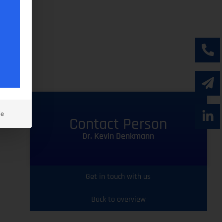
ie
Contact Person
Dr. Kevin Denkmann
Get in touch with us
Back to overview