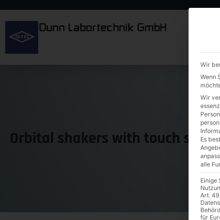
Wir be
Wenn Si
möchte
Wir ve
essenz
Person
person
Inform
Orbital shakers with touch scree
Es best
Angebo
anpass
alle F
Einige
Nutzun
Art. 49
Datens
Behörd
für Eu