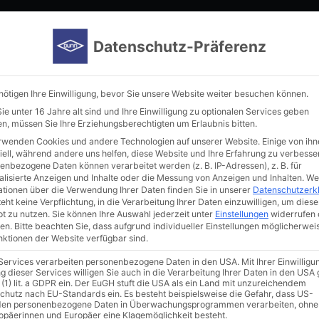
Home
Manufacturer
Immunoreagents
New in our por
Datenschutz-Präferenz
nötigen Ihre Einwilligung, bevor Sie unsere Website weiter besuchen können.
e unter 16 Jahre alt sind und Ihre Einwilligung zu optionalen Services geben
n, müssen Sie Ihre Erziehungsberechtigten um Erlaubnis bitten.
rwenden Cookies und andere Technologien auf unserer Website. Einige von ihn
iell, während andere uns helfen, diese Website und Ihre Erfahrung zu verbesse
enbezogene Daten können verarbeitet werden (z. B. IP-Adressen), z. B. für
alisierte Anzeigen und Inhalte oder die Messung von Anzeigen und Inhalten.
We
ationen über die Verwendung Ihrer Daten finden Sie in unserer
Datenschutzerk
n
eht keine Verpflichtung, in die Verarbeitung Ihrer Daten einzuwilligen, um diese
t zu nutzen.
Sie können Ihre Auswahl jederzeit unter
Einstellungen
widerrufen 
en.
Bitte beachten Sie, dass aufgrund individueller Einstellungen möglicherwei
unktionen der Website verfügbar sind.
 Services verarbeiten personenbezogene Daten in den USA. Mit Ihrer Einwilligu
g dieser Services willigen Sie auch in die Verarbeitung Ihrer Daten in den US
 (1) lit. a GDPR ein. Der EuGH stuft die USA als ein Land mit unzureichendem
chutz nach EU-Standards ein. Es besteht beispielsweise die Gefahr, dass US-
en personenbezogene Daten in Überwachungsprogrammen verarbeiten, ohne
ropäerinnen und Europäer eine Klagemöglichkeit besteht.