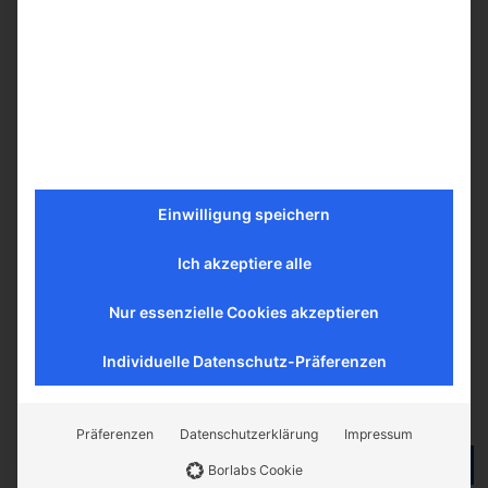
Ideal for observation with an inverse microscope
Fluorescence and luminescence assays
24-, 96-, 384-well plates
Volumes from 120 Μl – 3.1 ml
TC-treated and sterile versions available
further information about consumables from
Porvair
(PDF)
Learn more
Einwilligung speichern
Ich akzeptiere alle
Nur essenzielle Cookies akzeptieren
Individuelle Datenschutz-Präferenzen
Similar products
Contact
Präferenzen
Datenschutzerklärung
Impressum
Person
Dr. Kevin
Borlabs Cookie