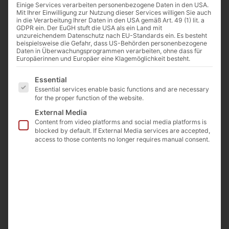
Einige Services verarbeiten personenbezogene Daten in den USA.
Mit Ihrer Einwilligung zur Nutzung dieser Services willigen Sie auch
in die Verarbeitung Ihrer Daten in den USA gemäß Art. 49 (1) lit. a
GDPR ein. Der EuGH stuft die USA als ein Land mit
unzureichendem Datenschutz nach EU-Standards ein. Es besteht
beispielsweise die Gefahr, dass US-Behörden personenbezogene
Daten in Überwachungsprogrammen verarbeiten, ohne dass für
Europäerinnen und Europäer eine Klagemöglichkeit besteht.
Es folgt eine Liste der Service-Gruppen, für die eine E
Essential
Essential services enable basic functions and are necessary
for the proper function of the website.
External Media
Content from video platforms and social media platforms is
blocked by default. If External Media services are accepted,
access to those contents no longer requires manual consent.
Krystal™ plates
Clear bottom made of polystyrene, glass, COP
(Cyclo-Olefin-Copolymer) or quartz
COP and quartz bottom plates allow observation
with wavelengths under 350 nm (down to 200
nm)