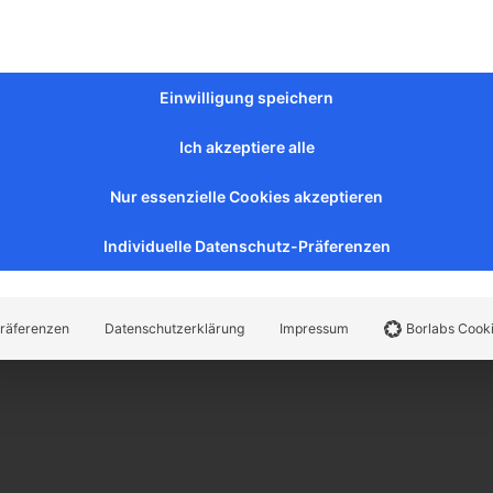
Choice of platforms with clamps for flasks, micropla
further information about N-Biotek (PDF)
Learn more
Einwilligung speichern
Ich akzeptiere alle
Nur essenzielle Cookies akzeptieren
Individuelle Datenschutz-Präferenzen
räferenzen
Datenschutzerklärung
Impressum
Borlabs Cook