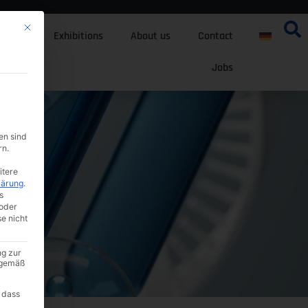
Mit diesem Button wird der Dialog geschlossen. Seine Funktionalität ist i
tfolio
Exhibitions
About us
Contact
Jobs
en sind
rn.
itere
lärung
.
s
oder
se nicht
ng zur
A gemäß
 dass