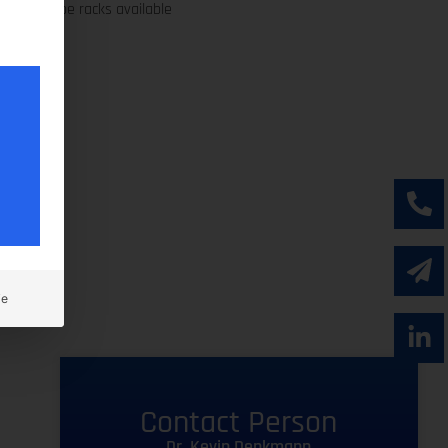
tes, or tube racks available
ie
Contact Person
Dr. Kevin Denkmann