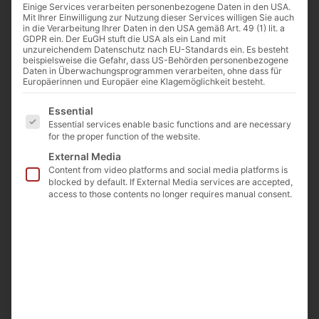
Einige Services verarbeiten personenbezogene Daten in den USA.
Mit Ihrer Einwilligung zur Nutzung dieser Services willigen Sie auch
in die Verarbeitung Ihrer Daten in den USA gemäß Art. 49 (1) lit. a
GDPR ein. Der EuGH stuft die USA als ein Land mit
unzureichendem Datenschutz nach EU-Standards ein. Es besteht
beispielsweise die Gefahr, dass US-Behörden personenbezogene
Daten in Überwachungsprogrammen verarbeiten, ohne dass für
Europäerinnen und Europäer eine Klagemöglichkeit besteht.
Es folgt eine Liste der Service-Gruppen, für die eine E
Essential
Essential services enable basic functions and are necessary
for the proper function of the website.
External Media
Content from video platforms and social media platforms is
blocked by default. If External Media services are accepted,
access to those contents no longer requires manual consent.
Circulaire® Vertical Laminar Flow
Cabinets
Circulaire® Vertical Laminar Flow
Cabinets