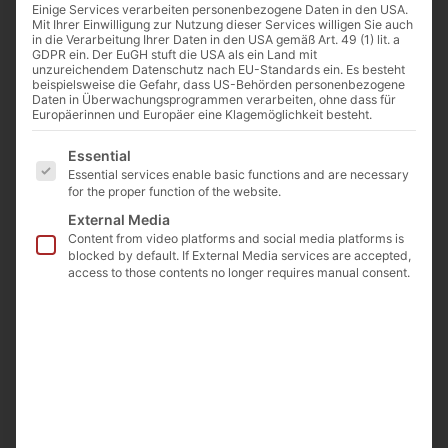
Einige Services verarbeiten personenbezogene Daten in den USA.
Mit Ihrer Einwilligung zur Nutzung dieser Services willigen Sie auch
in die Verarbeitung Ihrer Daten in den USA gemäß Art. 49 (1) lit. a
GDPR ein. Der EuGH stuft die USA als ein Land mit
unzureichendem Datenschutz nach EU-Standards ein. Es besteht
beispielsweise die Gefahr, dass US-Behörden personenbezogene
Daten in Überwachungsprogrammen verarbeiten, ohne dass für
Europäerinnen und Europäer eine Klagemöglichkeit besteht.
Es folgt eine Liste der Service-Gruppen, für die eine E
Essential
Essential services enable basic functions and are necessary
for the proper function of the website.
External Media
Content from video platforms and social media platforms is
blocked by default. If External Media services are accepted,
access to those contents no longer requires manual consent.
Accessories and Upgrade Options
Stage Performance Upgrade
If your cart or quotation includes a linear motorized