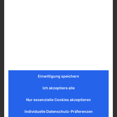
stage, you can add this upgrade to replace it with a
higher-resolution stage for enhanced performance.
This upgrade improves the stage resolution from 0.5 µm
to 0.1 µm and features an advanced driving motor and
improved encoding method, delivering superior overall
performance:
Accuracy: improved from 0.8 µm to 0.6 µm
Bi-directional repeatability: improved from ± 0.4
µm to ± 0.1 µm
Origin repeatability: improved from ± 0.5 µm to ±
0.1 µm
Einwilligung speichern
Maximum speed: increased from 50 mm/s to 75
mm/s
Ich akzeptiere alle
Please note that the upgraded stage has an increased
overall length of 34 mm in the motor head section.
Nur essenzielle Cookies akzeptieren
Individuelle Datenschutz-Präferenzen
Learn more