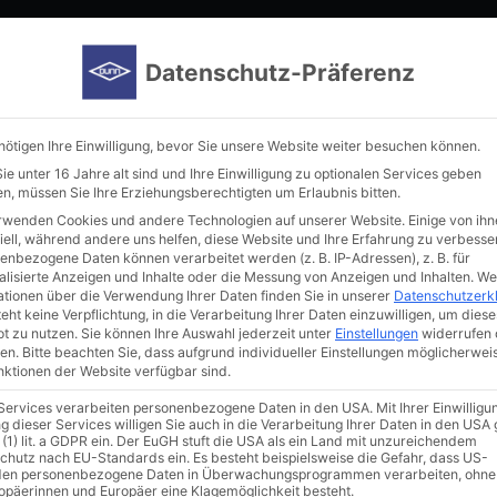
Home
Manufacturer
Immunoreagents
New in our por
Datenschutz-Präferenz
nötigen Ihre Einwilligung, bevor Sie unsere Website weiter besuchen können.
e unter 16 Jahre alt sind und Ihre Einwilligung zu optionalen Services geben
n, müssen Sie Ihre Erziehungsberechtigten um Erlaubnis bitten.
rwenden Cookies und andere Technologien auf unserer Website. Einige von ihn
iell, während andere uns helfen, diese Website und Ihre Erfahrung zu verbesse
enbezogene Daten können verarbeitet werden (z. B. IP-Adressen), z. B. für
alisierte Anzeigen und Inhalte oder die Messung von Anzeigen und Inhalten.
We
ationen über die Verwendung Ihrer Daten finden Sie in unserer
Datenschutzerk
eht keine Verpflichtung, in die Verarbeitung Ihrer Daten einzuwilligen, um diese
t zu nutzen.
Sie können Ihre Auswahl jederzeit unter
Einstellungen
widerrufen 
en.
Bitte beachten Sie, dass aufgrund individueller Einstellungen möglicherwei
unktionen der Website verfügbar sind.
 Services verarbeiten personenbezogene Daten in den USA. Mit Ihrer Einwilligu
g dieser Services willigen Sie auch in die Verarbeitung Ihrer Daten in den US
 (1) lit. a GDPR ein. Der EuGH stuft die USA als ein Land mit unzureichendem
chutz nach EU-Standards ein. Es besteht beispielsweise die Gefahr, dass US-
en personenbezogene Daten in Überwachungsprogrammen verarbeiten, ohne
ropäerinnen und Europäer eine Klagemöglichkeit besteht.