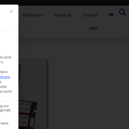
Mit diesem Button wird der Dialog geschlossen. Seine Funktionalität ist i
tfolio
Exhibitions
About us
Contact
Jobs
en sind
rn.
itere
lärung
.
s
oder
se nicht
ng zur
A gemäß
 dass