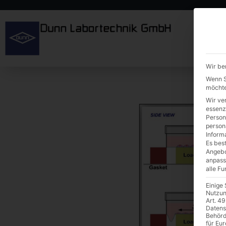
Wir be
Wenn Si
möchte
Wir ve
essenz
Person
person
Inform
Es best
Angebo
anpass
alle F
Einige
Nutzun
Art. 49
Datens
Behörd
für Eu