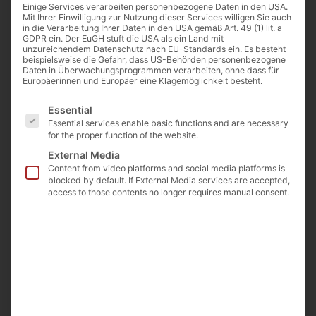
Einige Services verarbeiten personenbezogene Daten in den USA.
Mit Ihrer Einwilligung zur Nutzung dieser Services willigen Sie auch
in die Verarbeitung Ihrer Daten in den USA gemäß Art. 49 (1) lit. a
GDPR ein. Der EuGH stuft die USA als ein Land mit
unzureichendem Datenschutz nach EU-Standards ein. Es besteht
beispielsweise die Gefahr, dass US-Behörden personenbezogene
Daten in Überwachungsprogrammen verarbeiten, ohne dass für
Europäerinnen und Europäer eine Klagemöglichkeit besteht.
Es folgt eine Liste der Service-Gruppen, für die eine E
Essential
Essential services enable basic functions and are necessary
for the proper function of the website.
External Media
Content from video platforms and social media platforms is
blocked by default. If External Media services are accepted,
access to those contents no longer requires manual consent.
Testing Chambers
Multi-Well Plate Holder – MA555